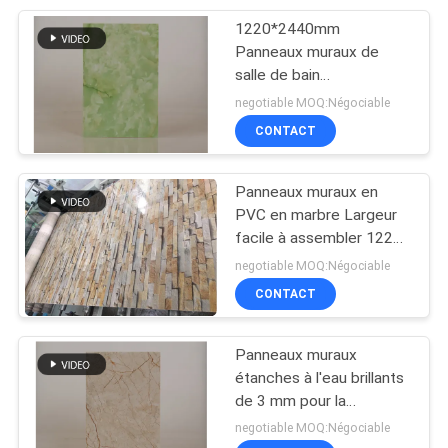
1220*2440mm
8
Panneaux muraux de
conseil de bordage
salle de bain
commerciaux, Panneaux
negotiable MOQ:Négociable
de PVC
muraux intérieurs en PVC
CONTACT
Couleur verte
Panneaux muraux en
PVC en marbre Largeur
facile à assembler 1220
23
mm Longueur 2440 mm
negotiable MOQ:Négociable
Profiles d'extrusion
CONTACT
en PVC
Panneaux muraux
étanches à l'eau brillants
de 3 mm pour la
décoration intérieure des
negotiable MOQ:Négociable
murs résistants à la