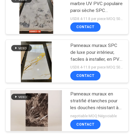
marbre UV PVC populaire
paroi sèche SPC
66
panneaux muraux
USD8.4-11.8 per piece MOQ:50pcs/color
décoratifs
Panneaux de PVC
CONTACT
décoratifs
Panneaux muraux SPC
de luxe pour intérieur,
faciles à installer, en PVC
moderne UV imitation
USD8.4-11.8 per piece MOQ:50pcs/color
marbre de 2,8 mm
CONTACT
50
panneaux de
Panneaux muraux en
stratifié étanches pour
plafond de PVC
les douches résistant à
l'abrasion
negotiable MOQ:Négociable
CONTACT