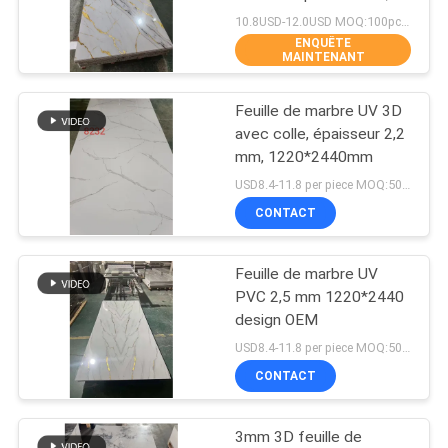
panneaux décoratifs
10.8USD-12.0USD MOQ:100pcs / couleur
DU
hautement brillants
ENQUÊTE
SITE
MAINTENANT
66
Panneaux de bois
Feuille de marbre UV 3D
PRIVACY
avec colle, épaisseur 2,2
en PVC
POLICY
mm, 1220*2440mm
USD8.4-11.8 per piece MOQ:50pcs/color
CONTACT
Feuille de marbre UV
35
PVC 2,5 mm 1220*2440
Panneaux de PVC
design OEM
USD8.4-11.8 per piece MOQ:50pcs/color
stratifiés
CONTACT
3mm 3D feuille de