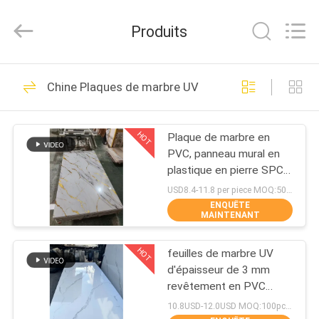
2026
Haining
Oasis
Produits
Building
Material
CO.,LTD.
All
Rights
MAISON
96
Reserved.
Chine Plaques de marbre UV
panneaux de PVC
DES
de plafond
HOT
Plaque de marbre en
PRODUITS
PVC, panneau mural en
plastique en pierre SPC,
AU
revêtement UV
USD8.4-11.8 per piece MOQ:50pcs/color
écologique, plaques de
ENQUÊTE
SUJET
MAINTENANT
marbre, matériau
21
DE
décoratif pour les murs
HOT
intérieurs
feuilles de marbre UV
NOUS
Panneau mural WPC
d'épaisseur de 3 mm
revêtement en PVC
solide pour le fond
VISITE
10.8USD-12.0USD MOQ:100pcs / couleur