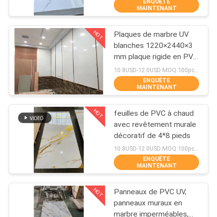
ENQUÊTE
D'USINE
MAINTENANT
HOT
Plaques de marbre UV
CONTRÔLE
10
blanches 1220×2440×3
DE
mm plaque rigide en PVC
Veneurs en bois en
de 3 mm
QUALITÉ
10.8USD-12.0USD MOQ:100pcs / couleur
PVC
ENQUÊTE
MAINTENANT
CONTACTEZ-
HOT
feuilles de PVC à chaud
NOUS
avec revêtement murale
décoratif de 4*8 pieds
31
DEMANDEZ
10.8USD-12.0USD MOQ:100pcs / couleur
ENQUÊTE
Plaques de marbre
UNE
MAINTENANT
CITATION
UV
HOT
Panneaux de PVC UV,
panneaux muraux en
PLAN
marbre imperméables,