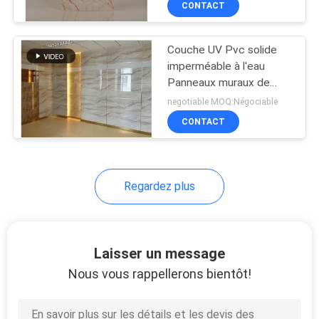
CONTACT
92
corrosion
feuilles de toiture de
Couche UV Pvc solide
polycarbonate
imperméable à l'eau
Panneaux muraux de
salle de bain extérieur
negotiable MOQ:Négociable
Couleur marbre
CONTACT
65
Regardez plus
Plaque solide en
polycarbonate
Laisser un message
Nous vous rappellerons bientôt!
17