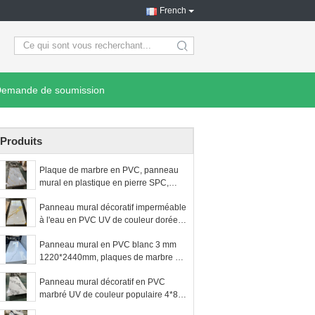
French
search
emande de soumission
Produits
Plaque de marbre en PVC, panneau
mural en plastique en pierre SPC,
revêtement UV écologique, plaques
Panneau mural décoratif imperméable
de marbre, matériau décoratif pour les
à l'eau en PVC UV de couleur dorée
murs intérieurs
1220*2900mm
Panneau mural en PVC blanc 3 mm
1220*2440mm, plaques de marbre UV
pour décoration murale intérieure
Panneau mural décoratif en PVC
marbré UV de couleur populaire 4*8
pieds, facile à installer