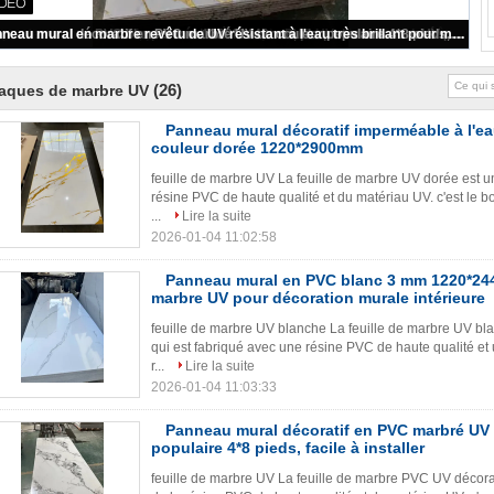
Plaque de marbre en PVC, panneau mural en plastique en pierre SPC, revêtement UV écologique, plaques de marbre, matériau décoratif pour les murs intérieurs
(26)
aques de marbre UV
Panneau mural décoratif imperméable à l'e
couleur dorée 1220*2900mm
feuille de marbre UV La feuille de marbre UV dorée est u
résine PVC de haute qualité et du matériau UV. c'est le bo
...
Lire la suite
2026-01-04 11:02:58
Panneau mural en PVC blanc 3 mm 1220*24
marbre UV pour décoration murale intérieure
feuille de marbre UV blanche La feuille de marbre UV bl
qui est fabriqué avec une résine PVC de haute qualité et 
r...
Lire la suite
2026-01-04 11:03:33
Panneau mural décoratif en PVC marbré UV
populaire 4*8 pieds, facile à installer
feuille de marbre UV La feuille de marbre PVC UV décorat