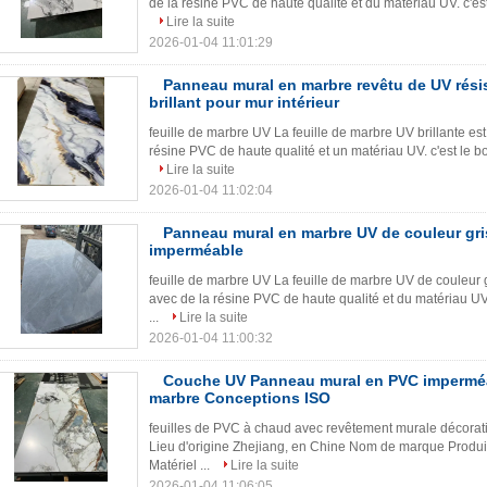
de la résine PVC de haute qualité et du matériau UV. c'est 
Lire la suite
2026-01-04 11:01:29
Panneau mural en marbre revêtu de UV résist
brillant pour mur intérieur
feuille de marbre UV La feuille de marbre UV brillante es
résine PVC de haute qualité et un matériau UV. c'est le bon
Lire la suite
2026-01-04 11:02:04
Panneau mural en marbre UV de couleur gri
imperméable
feuille de marbre UV La feuille de marbre UV de couleur g
avec de la résine PVC de haute qualité et du matériau UV. 
...
Lire la suite
2026-01-04 11:00:32
Couche UV Panneau mural en PVC imperméab
marbre Conceptions ISO
feuilles de PVC à chaud avec revêtement murale décoratif 
Lieu d'origine Zhejiang, en Chine Nom de marque Prod
Matériel ...
Lire la suite
2026-01-04 11:06:05