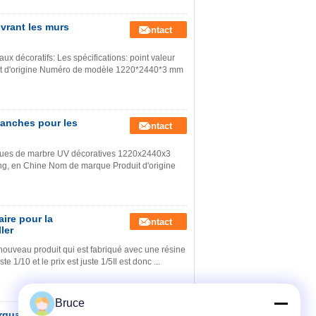
vrant les murs
Contact
x décoratifs: Les spécifications: point valeur
uit d'origine Numéro de modèle 1220*2440*3 mm
tanches pour les
Contact
ques de marbre UV décoratives 1220x2440x3
iang, en Chine Nom de marque Produit d'origine
ire pour la
Contact
ler
nouveau produit qui est fabriqué avec une résine
 1/10 et le prix est juste 1/5Il est donc ...
Bruce
arquage à chaud