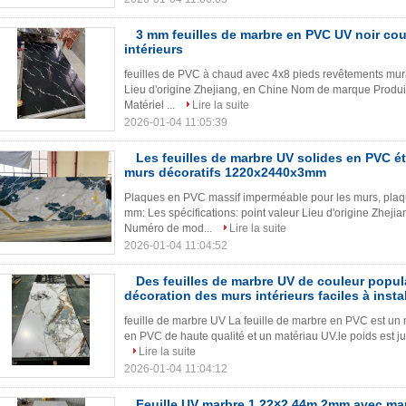
3 mm feuilles de marbre en PVC UV noir cou
intérieurs
feuilles de PVC à chaud avec 4х8 pieds revêtements murau
Lieu d'origine Zhejiang, en Chine Nom de marque Prod
Matériel ...
Lire la suite
2026-01-04 11:05:39
Les feuilles de marbre UV solides en PVC é
murs décoratifs 1220х2440х3mm
Plaques en PVC massif imperméable pour les murs, pla
mm: Les spécifications: point valeur Lieu d'origine Zhej
Numéro de mod...
Lire la suite
2026-01-04 11:04:52
Des feuilles de marbre UV de couleur popula
décoration des murs intérieurs faciles à instal
feuille de marbre UV La feuille de marbre en PVC est un 
en PVC de haute qualité et un matériau UV.le poids est juste
Lire la suite
2026-01-04 11:04:12
Feuille UV marbre 1.22×2.44m 2mm avec m