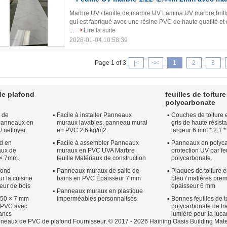
Marbre UV / feuille de marbre UV Lamina UV marbre brilla
qui est fabriqué avec une résine PVC de haute qualité et d
...
Lire la suite
2026-01-04 10:58:39
Page 1 of 3
|<
<<
1
2
3
e plafond
feuilles de toiture
polycarbonate
 de
Facile à installer Panneaux
Couches de toiture 
 Panneaux en
muraux lavables, panneau mural
gris de haute résis
/ nettoyer
en PVC 2,6 kg/m2
largeur 6 mm * 2,1 *
nd en
Facile à assembler Panneaux
Panneaux en polyca
aux de
muraux en PVC UVA Marbre
protection UV par fe
 × 7mm.
feuille Matériaux de construction
polycarbonate.
fond
Panneaux muraux de salle de
Plaques de toiture 
 la cuisine
bains en PVC Épaisseur 7 mm
bleu / matières pre
eur de bois
épaisseur 6 mm
Panneaux muraux en plastique
250 × 7 mm
imperméables personnalisés
Bonnes feuilles de t
 PVC avec
polycarbonate de tr
lancs
lumière pour la luca
neaux de PVC de plafond Fournisseur. © 2017 - 2026 Haining Oasis Building Mater