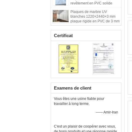
revêtement en PVC solide
pour le fond
Plaques de marbre UV
blanches 1220×2440×3 mm
plaque rigide en PVC de 3 mm
Certificat
Examens de client
Vous êtes une usine fiable pour
travailler à long terme.
—— Amir-Iran
C'est un plaisir de coopérer avec vous,
de bons produits et une réponse rapide