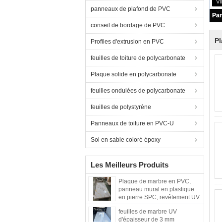
panneaux de plafond de PVC
conseil de bordage de PVC
Pl
Profiles d'extrusion en PVC
feuilles de toiture de polycarbonate
Plaque solide en polycarbonate
feuilles ondulées de polycarbonate
feuilles de polystyrène
Panneaux de toiture en PVC-U
Sol en sable coloré époxy
Les Meilleurs Produits
Plaque de marbre en PVC,
panneau mural en plastique
en pierre SPC, revêtement UV
écologique, plaques de
feuilles de marbre UV
marbre, matériau décoratif
d'épaisseur de 3 mm
pour les murs intérieurs