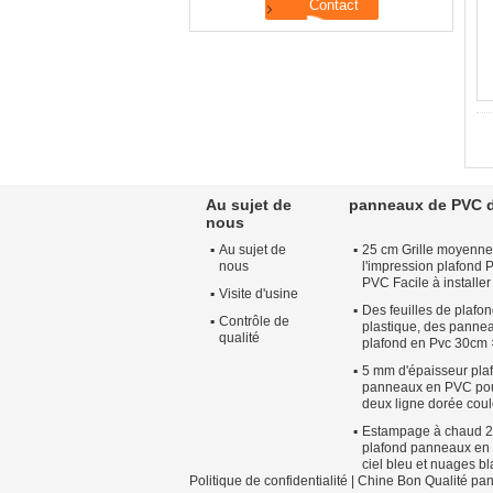
Au sujet de
panneaux de PVC d
nous
Au sujet de
25 cm Grille moyenne
nous
l'impression plafond
PVC Facile à installer 
Visite d'usine
Des feuilles de plafo
Contrôle de
plastique, des panne
qualité
plafond en Pvc 30cm
5 mm d'épaisseur pla
panneaux en PVC pour
deux ligne dorée coul
Estampage à chaud 
plafond panneaux en
ciel bleu et nuages b
Politique de confidentialité
| Chine Bon Qualité pan