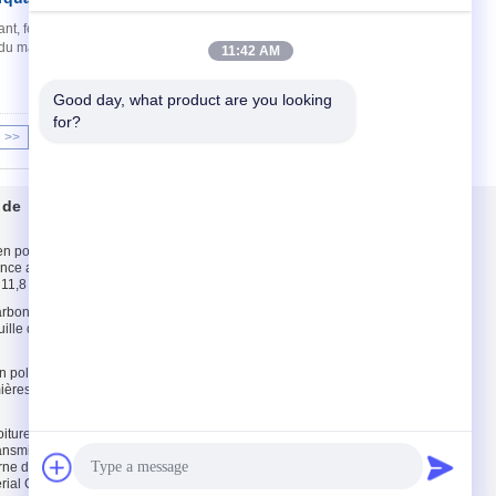
Contact
nt, feuille de marbre UV est un nouveau produit
u matériau UV. il est le bon substitut du marbre
11:42 AM
Good day, what product are you looking 
for?
>>
>|
 de
Contactez-nous
en polycarbonate
Contactez-nous
tance aux chocs
Demandez une
 11,8 m
citation
rbonate de 6 mm,
E-Mail
uille de
Plan du site
en polycarbonate
Site mobile
mières Makrolon
oiture en
ansmission de la
rne de construction
ial CO.,LTD. All Rights Reserved.