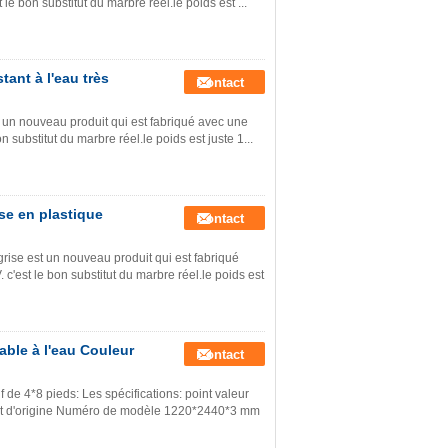
le bon substitut du marbre réel.le poids est ...
ant à l'eau très
Contact
t un nouveau produit qui est fabriqué avec une
 substitut du marbre réel.le poids est juste 1...
se en plastique
Contact
rise est un nouveau produit qui est fabriqué
c'est le bon substitut du marbre réel.le poids est
le à l'eau Couleur
Contact
de 4*8 pieds: Les spécifications: point valeur
uit d'origine Numéro de modèle 1220*2440*3 mm