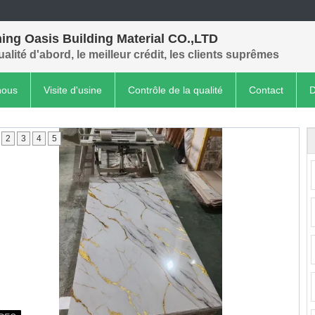
ing Oasis Building Material CO.,LTD
ualité d'abord, le meilleur crédit, les clients suprêmes
nous
Visite d'usine
Contrôle de la qualité
Contact
D
2
3
4
5