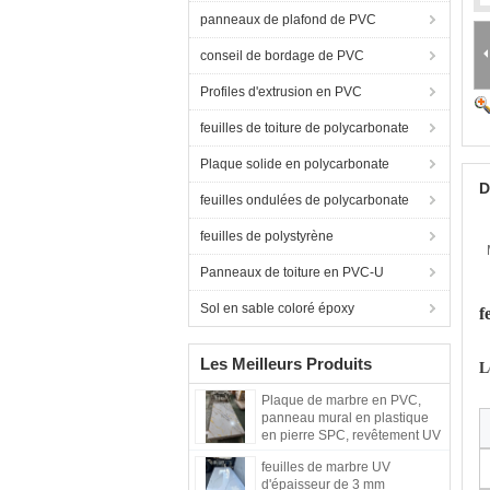
panneaux de plafond de PVC
conseil de bordage de PVC
Profiles d'extrusion en PVC
feuilles de toiture de polycarbonate
Plaque solide en polycarbonate
D
feuilles ondulées de polycarbonate
feuilles de polystyrène
Panneaux de toiture en PVC-U
Sol en sable coloré époxy
f
Les Meilleurs Produits
L
Plaque de marbre en PVC,
panneau mural en plastique
en pierre SPC, revêtement UV
écologique, plaques de
feuilles de marbre UV
marbre, matériau décoratif
d'épaisseur de 3 mm
pour les murs intérieurs