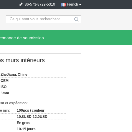
86-573-8729-5310
French
search
emande de soumission
s murs intérieurs
:
ZheJiang, Chine
OEM
ISO
3mm
nt et expédition:
e min:
100pcs / couleur
10.8USD-12.0USD
En gros
10-15 jours