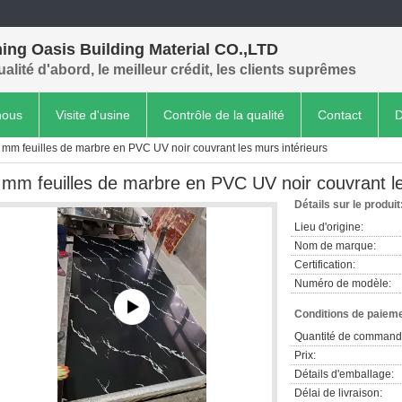
ing Oasis Building Material CO.,LTD
ualité d'abord, le meilleur crédit, les clients suprêmes
nous
Visite d'usine
Contrôle de la qualité
Contact
D
 mm feuilles de marbre en PVC UV noir couvrant les murs intérieurs
 mm feuilles de marbre en PVC UV noir couvrant le
Détails sur le produit
Lieu d'origine:
Nom de marque:
Certification:
Numéro de modèle:
Conditions de paieme
Quantité de command
Prix:
Détails d'emballage:
Délai de livraison: