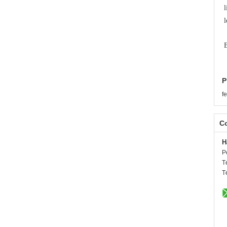
l
l
B
P
f
C
H
P
T
T