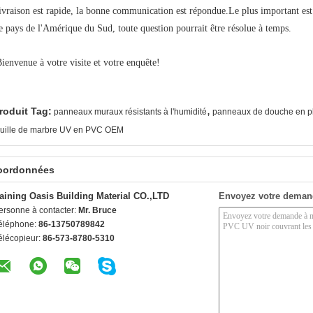
ivraison est rapide, la bonne communication est répondue.Le plus important e
e pays de l'Amérique du Sud, toute question pourrait être résolue à temps.
ienvenue à votre visite et votre enquête!
,
roduit Tag:
panneaux muraux résistants à l'humidité
panneaux de douche en pla
euille de marbre UV en PVC OEM
oordonnées
aining Oasis Building Material CO.,LTD
Envoyez votre deman
ersonne à contacter:
Mr. Bruce
éléphone:
86-13750789842
élécopieur:
86-573-8780-5310