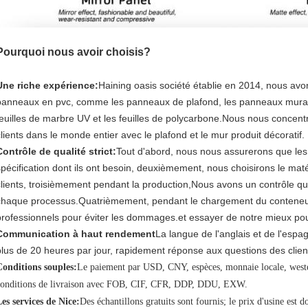
Pourquoi nous avoir choisis?
Une riche expérience:
Haining oasis société établie en 2014, nous avo
panneaux en pvc, comme les panneaux de plafond, les panneaux mura
feuilles de marbre UV et les feuilles de polycarbone.Nous nous concentro
clients dans le monde entier avec le plafond et le mur produit décoratif.
Contrôle de qualité strict:
Tout d'abord, nous nous assurerons que les 
spécification dont ils ont besoin, deuxièmement, nous choisirons le maté
clients, troisièmement pendant la production,Nous avons un contrôle qua
chaque processus.Quatrièmement, pendant le chargement du conteneur, 
professionnels pour éviter les dommages.et essayer de notre mieux pour
Communication à haut rendement
La langue de l'anglais et de l'esp
plus de 20 heures par jour, rapidement réponse aux questions des clien
Conditions souples:
Le paiement par USD, CNY, espèces, monnaie locale, wester
conditions de livraison avec FOB, CIF, CFR, DDP, DDU, EXW.
es services de Nice:
Des échantillons gratuits sont fournis; le prix d'usine est d