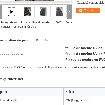
Capacité d'approvisi
Contact
Image Grand :
3 mm feuilles de marbre en PVC UV noir
couvrant les murs intérieurs
escription de produit détaillée
feuille de marbre UV en
feuille de marbre UV en
Mettre en évidence:
Plaque de marbre en P
euilles de PVC à chaud avec 4
8 pieds revêtements muraux décorat
х
es spécifications:
point
valeur
Lieu d'origine
Zhejiang, en Chine