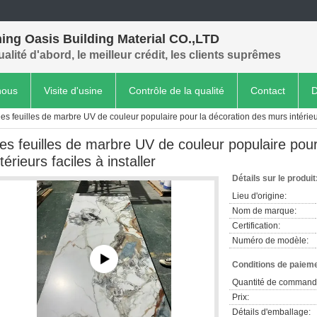
ing Oasis Building Material CO.,LTD
ualité d'abord, le meilleur crédit, les clients suprêmes
nous
Visite d'usine
Contrôle de la qualité
Contact
D
es feuilles de marbre UV de couleur populaire pour la décoration des murs intérieurs
es feuilles de marbre UV de couleur populaire pou
ntérieurs faciles à installer
Détails sur le produit
Lieu d'origine:
Nom de marque:
Certification:
Numéro de modèle:
Conditions de paieme
Quantité de command
Prix:
Détails d'emballage: