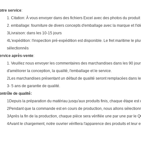
otre service
:
1. Citation: À vous envoyer dans des fichiers Excel avec des photos du prod
2. emballage: fourniture de divers concepts d'emballage avec la marque et l'idé
3Livraison: dans les 10-15 jours
4L'expédition: l'inspection pré-expédition est disponible. Le fret maritime le plu
sélectionnés
ervice après-vente
:
1. Veuillez nous envoyer les commentaires des marchandises dans les 90 jours s
d'améliorer la conception, la qualité, l'emballage et le service.
2Les marchandises présentant un défaut de qualité seront remplacées dans les 
3- 5 ans de garantie de qualité.
ontrôle de qualité:
1Depuis la préparation du matériau jusqu'aux produits finis, chaque étape est 
2Pendant que la commande est en cours de production, nous allons sélectionne
3Après la fin de la production, chaque pièce sera vérifiée une par une par le Q
4Avant le chargement, notre ouvrier vérifiera l'apparence des produits et leur 