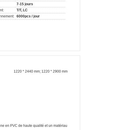
7-15 jours
nt:
T/T, LC
onnement:
6000pcs / jour
1220 * 2440 mm; 1220 * 2900 mm
ine en PVC de haute qualité et un matériau