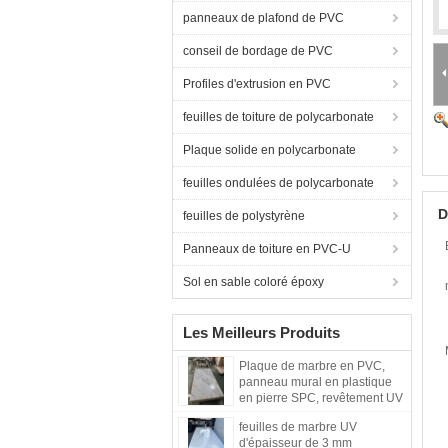
panneaux de plafond de PVC
conseil de bordage de PVC
Profiles d'extrusion en PVC
feuilles de toiture de polycarbonate
Plaque solide en polycarbonate
feuilles ondulées de polycarbonate
D
feuilles de polystyrène
Panneaux de toiture en PVC-U
Sol en sable coloré époxy
Les Meilleurs Produits
Plaque de marbre en PVC,
panneau mural en plastique
en pierre SPC, revêtement UV
écologique, plaques de
feuilles de marbre UV
marbre, matériau décoratif
d'épaisseur de 3 mm
pour les murs intérieurs