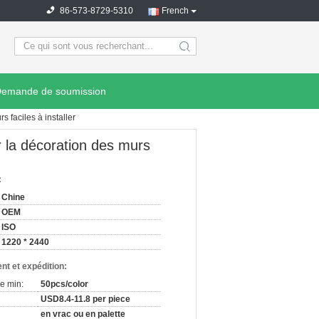
86-573-8729-5310
French
search
emande de soumission
 faciles à installer
r la décoration des murs
:
Chine
OEM
ISO
1220 * 2440
nt et expédition:
e min:
50pcs/color
USD8.4-11.8 per piece
en vrac ou en palette