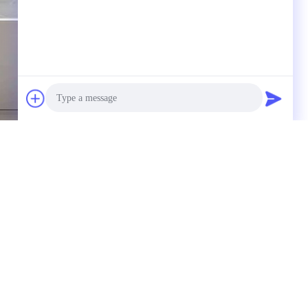
Photo
Video Call
Audio Call