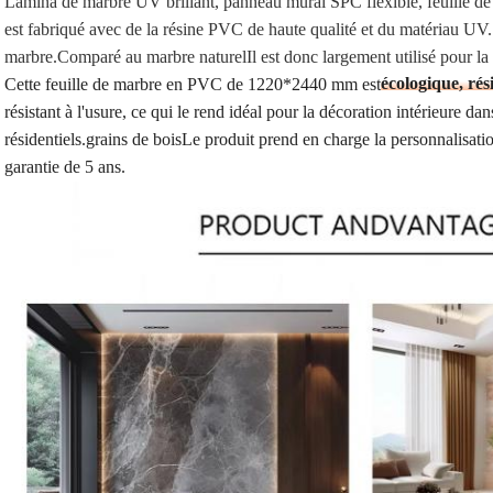
Lamina de marbre UV brillant, panneau mural SPC flexible, feuille d
est fabriqué avec de la résine PVC de haute qualité et du matériau UV. c
marbre.Comparé au marbre naturelIl est donc largement utilisé pour la 
écologique, rés
Cette feuille de marbre en PVC de 1220*2440 mm est
résistant à l'usure, ce qui le rend idéal pour la décoration intérieure d
résidentiels.grains de boisLe produit prend en charge la personnalisatio
garantie de 5 ans.