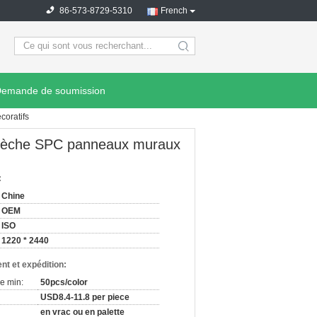
86-573-8729-5310
French
search
emande de soumission
oratifs
 sèche SPC panneaux muraux
:
Chine
OEM
ISO
1220 * 2440
nt et expédition:
e min:
50pcs/color
USD8.4-11.8 per piece
en vrac ou en palette