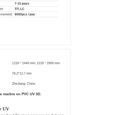
7-15 jours
nt:
T/T, LC
onnement:
6000pcs / jour
1220 * 2440 mm; 1220 * 2900 mm
76,2*12,7 mm
ZheJiang, Chine
 de marbre en PVC UV 3D
,
re UV