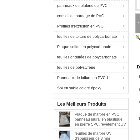
panneaux de plafond de PVC
conseil de bordage de PVC
Profiles d'extrusion en PVC
feuilles de toiture de polycarbonate
Plaque solide en polycarbonate
feuilles ondulées de polycarbonate
D
feuilles de polystyrène
Panneaux de toiture en PVC-U
Sol en sable coloré époxy
Les Meilleurs Produits
Plaque de marbre en PVC,
panneau mural en plastique
en pierre SPC, revêtement UV
écologique, plaques de
feuilles de marbre UV
marbre, matériau décoratif
d'épaisseur de 3 mm
pour les murs intérieurs