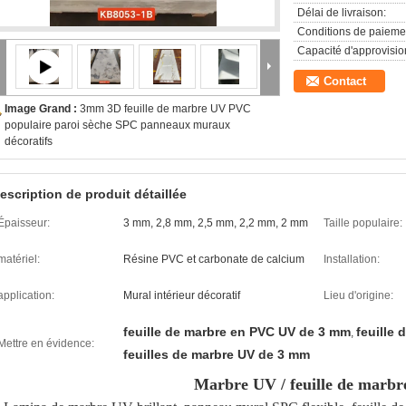
Délai de livraison:
Conditions de paieme
Capacité d'approvisi
Contact
Image Grand :
3mm 3D feuille de marbre UV PVC
populaire paroi sèche SPC panneaux muraux
décoratifs
escription de produit détaillée
Épaisseur:
3 mm, 2,8 mm, 2,5 mm, 2,2 mm, 2 mm
Taille populaire:
matériel:
Résine PVC et carbonate de calcium
Installation:
application:
Mural intérieur décoratif
Lieu d'origine:
feuille de marbre en PVC UV de 3 mm
feuille
,
Mettre en évidence:
feuilles de marbre UV de 3 mm
Marbre UV / feuille de marb