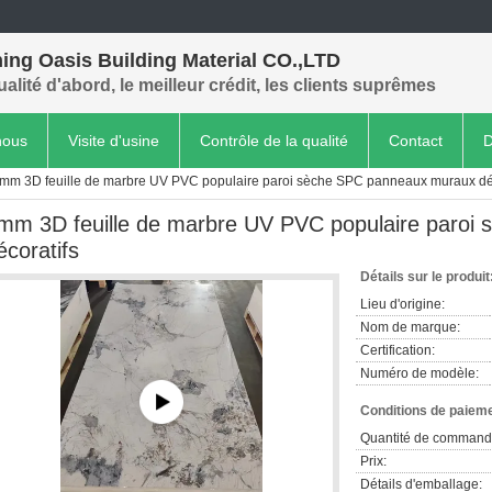
ing Oasis Building Material CO.,LTD
ualité d'abord, le meilleur crédit, les clients suprêmes
nous
Visite d'usine
Contrôle de la qualité
Contact
D
mm 3D feuille de marbre UV PVC populaire paroi sèche SPC panneaux muraux déc
mm 3D feuille de marbre UV PVC populaire paroi
écoratifs
Détails sur le produit
Lieu d'origine:
Nom de marque:
Certification:
Numéro de modèle:
Conditions de paieme
Quantité de command
Prix:
Détails d'emballage: