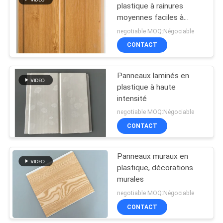
plastique à rainures
moyennes faciles à
66
nettoyer 25 cm × 9 mm
negotiable MOQ:Négociable
Panneaux de PVC
CONTACT
décoratifs
Panneaux laminés en
plastique à haute
intensité
negotiable MOQ:Négociable
CONTACT
50
panneaux de
Panneaux muraux en
plastique, décorations
plafond de PVC
murales
negotiable MOQ:Négociable
CONTACT