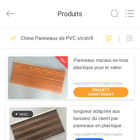
2026
Haining
Oasis
Produits
Building
Material
CO.,LTD.
All
Rights
MAISON
96
Reserved.
Chine Panneaux de PVC stratifiés
panneaux de PVC
DES
de plafond
HOT
Panneaux muraux en bois
PRODUITS
plastique pour le salon
AU
negotiable MOQ:Négociable
ENQUÊTE
SUJET
MAINTENANT
21
DE
longueur adaptée aux
NOUS
Panneau mural WPC
besoins du client par
panneaux en plastique en
bois de stratifié de PVC
VISITE
negotiable MOQ:Négociable