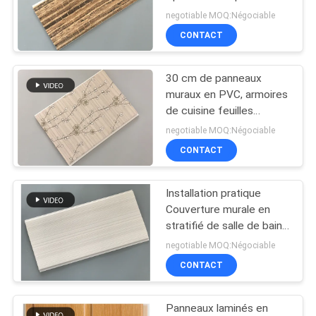
PVC ignifuges 8 pouces
negotiable MOQ:Négociable
DU
CONTACT
SITE
66
Panneaux de bois
30 cm de panneaux
PRIVACY
muraux en PVC, armoires
en PVC
POLICY
de cuisine feuilles
laminées non
negotiable MOQ:Négociable
inflammables
CONTACT
Installation pratique
35
Couverture murale en
Panneaux de PVC
stratifié de salle de bain
pour la décoration murale
negotiable MOQ:Négociable
stratifiés
CONTACT
Panneaux laminés en