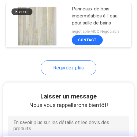
Panneaux de bois
8
imperméables à l' eau
conseil de bordage
pour salle de bains
negotiable MOQ:Négociable
de PVC
CONTACT
Regardez plus
23
Profiles d'extrusion
Laisser un message
en PVC
Nous vous rappellerons bientôt!