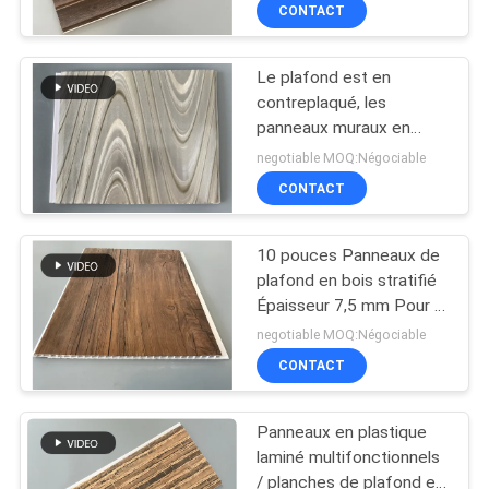
de quatre arcs du × 8mm
CONTACT
D'USINE
de 25cm
Le plafond est en
CONTRÔLE
10
contreplaqué, les
DE
panneaux muraux en
Veneurs en bois en
contreplaqué, les feuilles
QUALITÉ
negotiable MOQ:Négociable
PVC
de bois en grain de laine.
CONTACT
CONTACTEZ-
10 pouces Panneaux de
NOUS
plafond en bois stratifié
Épaisseur 7,5 mm Pour le
31
plafond
DEMANDEZ
negotiable MOQ:Négociable
Plaques de marbre
CONTACT
UNE
CITATION
UV
Panneaux en plastique
laminé multifonctionnels
PLAN
/ planches de plafond en