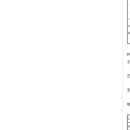
s
p
P
1
2
3
Q
L
l