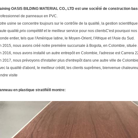
aining OASIS BILDING MATERIAL CO., LTD est une société de construction basé
rofessionnel de panneaux en PVC.
otre usine se concentre toujours sur le contrôle de la qualité, la gestion scientifique
aute qualité,prix compétitif et le meilleur service pour nos clientsC'est pourquoi n
onde entier, tels que l'Amérique latine, le Moyen-Orient, l'Afrique et l'Asie du Sud.
n 2015, nous avons créé notre première succursale à Bogota, en Colombie, située 
n 2016, nous avons installé un autre entrepôt en Colombie, l'adresse est Carrera 
n 2017, nous prévoyons d'installer plus d'entrepôt dans une autre ville de Colombi
vec la qualité d'abord, le meilleur crédit, les clients suprêmes, bienvenue chaleu
endre visite
anneau en plastique stratifié
Il montre: