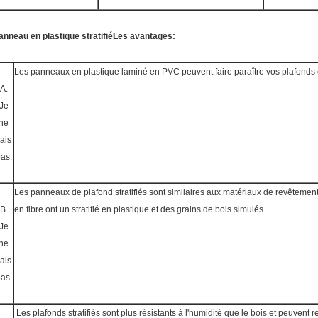
anneau en plastique stratifié
Les avantages:
Les panneaux en plastique laminé en PVC peuvent faire paraître vos plafond
A.
Je
ne
ais
as.
Les panneaux de plafond stratifiés sont similaires aux matériaux de revêtement 
B.
en fibre ont un stratifié en plastique et des grains de bois simulés.
Je
ne
ais
as.
Les plafonds stratifiés sont plus résistants à l'humidité que le bois et peuvent