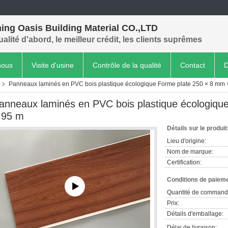
ing Oasis Building Material CO.,LTD
ualité d'abord, le meilleur crédit, les clients suprêmes
nous
Visite d'usine
Contrôle de la qualité
Contact
D
Panneaux laminés en PVC bois plastique écologique Forme plate 250 × 8 mm 
anneaux laminés en PVC bois plastique écologiqu
,95 m
Détails sur le produit
Lieu d'origine:
Nom de marque:
Certification:
Conditions de paieme
Quantité de command
Prix:
Détails d'emballage:
Délai de livraison: