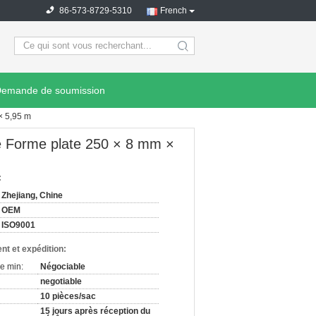
86-573-8729-5310
French
search
emande de soumission
× 5,95 m
e Forme plate 250 × 8 mm ×
:
Zhejiang, Chine
OEM
ISO9001
nt et expédition:
e min:
Négociable
negotiable
10 pièces/sac
15 jours après réception du