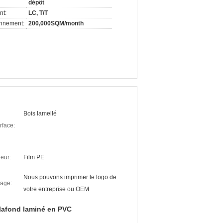
dépôt
nt:
LC, T/T
onnement:
200,000SQM/month
Bois lamellé
rface:
eur:
Film PE
Nous pouvons imprimer le logo de
age:
votre entreprise ou OEM
lafond laminé en PVC