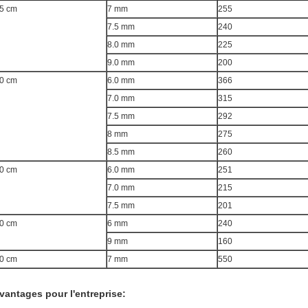
5 cm
7 mm
255
7.5 mm
240
8.0 mm
225
9.0 mm
200
0 cm
6.0 mm
366
7.0 mm
315
7.5 mm
292
8 mm
275
8.5 mm
260
0 cm
6.0 mm
251
7.0 mm
215
7.5 mm
201
0 cm
6 mm
240
9 mm
160
0 cm
7 mm
550
vantages pour l'entreprise: