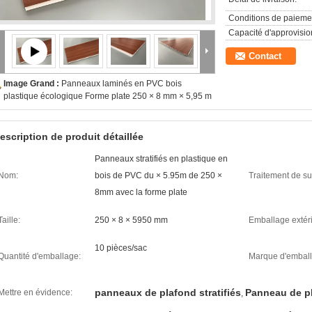
Conditions de paieme
Capacité d'approvisi
Contact
Image Grand :
Panneaux laminés en PVC bois
plastique écologique Forme plate 250 × 8 mm × 5,95 m
escription de produit détaillée
Panneaux stratifiés en plastique en
Nom:
bois de PVC du × 5.95m de 250 ×
Traitement de su
8mm avec la forme plate
Taille:
250 × 8 × 5950 mm
Emballage extéri
10 pièces/sac
Quantité d'emballage:
Marque d'emball
panneaux de plafond stratifiés
Panneau de p
Mettre en évidence:
,