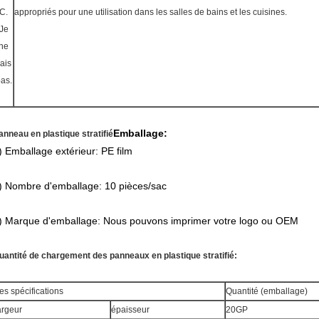
C.
appropriés pour une utilisation dans les salles de bains et les cuisines.
Je
ne
ais
as.
Emballage:
anneau en plastique stratifié
) Emballage extérieur: PE film
) Nombre d'emballage: 10 pièces/sac
) Marque d'emballage: Nous pouvons imprimer votre logo ou OEM
uantité de chargement des panneaux en plastique stratifié:
es spécifications
Quantité (emballage)
argeur
épaisseur
20GP