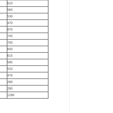
610
565
530
470
870
745
700
650
615
595
510
476
280
280
1280