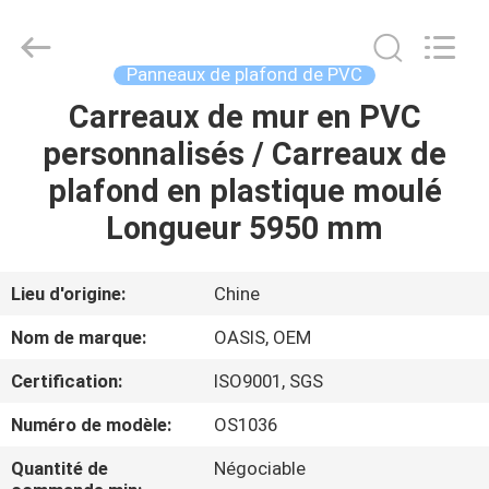
2026
Haining
Oasis
Building
Material
Panneaux de plafond de PVC
CO.,LTD.
All
Rights
Carreaux de mur en PVC
MAISON
Reserved.
personnalisés / Carreaux de
DES
plafond en plastique moulé
PRODUITS
Longueur 5950 mm
AU
Lieu d'origine:
Chine
SUJET
Nom de marque:
OASIS, OEM
DE
Certification:
ISO9001, SGS
NOUS
Numéro de modèle:
OS1036
VISITE
Quantité de
Négociable