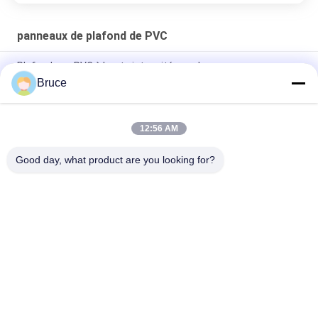
panneaux de plafond de PVC
Plafonds en PVC à haute intensité pour le commerce,
plafonds en PVC en forme carrée
Bruce
Plafond en PVC en plastique, plafond de cuisine écologique
12:56 AM
Des belles carreaux de plafond en plastique, des carreaux de
plafond en PVC, une étoile à quatre branches
Good day, what product are you looking for?
Catégories populaires
Tous
Panneaux De PVC 
Panneau Mural WPC
De Plafond
Veneurs En Bois En 
Plaques De Marbre 
PVC
UV
Panneaux De Bois 
Panneaux De PVC 