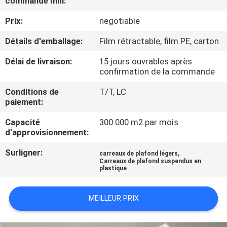
commande min:
D'USINE
Prix:
negotiable
CONTRÔLE
Détails d'emballage:
Film rétractable, film PE, carton
DE
Délai de livraison:
15 jours ouvrables après
confirmation de la commande
QUALITÉ
Conditions de
T/T, LC
paiement:
CONTACTEZ-
Capacité
300 000 m2 par mois
NOUS
d'approvisionnement:
Surligner:
,
carreaux de plafond légers
DEMANDEZ
Carreaux de plafond suspendus en
plastique
UNE
CITATION
MEILLEUR PRIX
PLAN