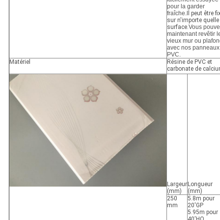
pour la garder
fraîche.
Il peut être fi
sur n'importe quelle
surface.
Vous pouve
maintenant revêtir l
vieux mur ou plafo
avec nos panneaux
PVC.
Matériel
Résine de PVC et
carbonate de calci
Largeur
Longueur
(mm)
(mm)
250
5.8m pour
mm
20'GP
5.95m pour
40'HQ