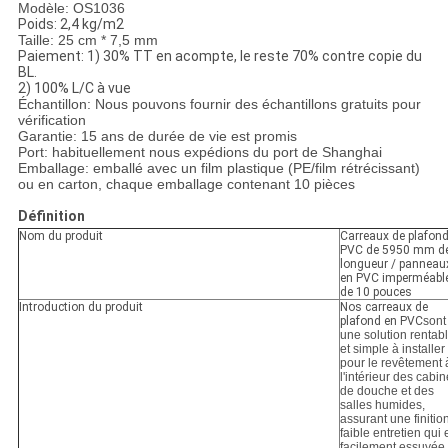
Modèle: OS1036
Poids: 2,4 kg/m2
Taille: 25 cm * 7,5 mm
Paiement: 1) 30% TT en acompte, le reste 70% contre copie du
BL.
2) 100% L/C à vue
Échantillon: Nous pouvons fournir des échantillons gratuits pour
vérification
Garantie: 15 ans de durée de vie est promis
Port: habituellement nous expédions du port de Shanghai
Emballage: emballé avec un film plastique (PE/film rétrécissant)
ou en carton, chaque emballage contenant 10 pièces
Définition
Nom du produit
Carreaux de plafond
PVC de 5950 mm d
longueur / panneau
en PVC imperméabl
de 10 pouces
Introduction du produit
Nos carreaux de
plafond en PVC
sont
une solution rentab
et simple à installer
pour le revêtement 
l'intérieur des cabi
de douche et des
salles humides,
assurant une finitio
faible entretien qui 
facilement essuyée