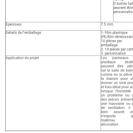
D'autres tai
peuvent être
personnalis
Épaisseur
7.5 mm
Détails de l'emballage
1- Film plastique
(PE/film rétrécissant
10 pièces par
emballage
2. 10 pièces par car
3. personnalisé
Application du projet
Les panneaux
plastique stratif
peuvent être utili
sur la salle de bain
cuisine ou la pièce
la maison pour v
donner un look pro
et frais.idéal pour a
lorsque l'humidité 
un problème ou 
des pièces présent
une mauvaise ou 
de ventilation. il 
bien assorti a
n'importe qu
matériau 
décoration.