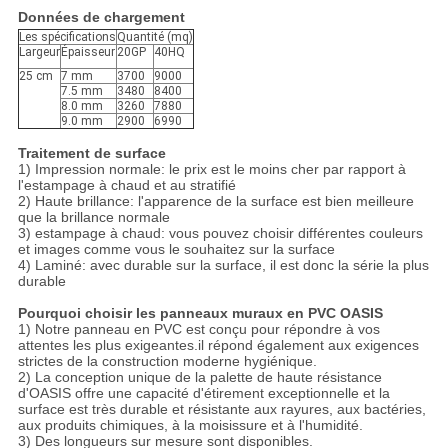
Données de chargement
Les spécifications
Quantité (mq)
Largeur
Épaisseur
20GP
40HQ
25 cm
7 mm
3700
9000
7.5 mm
3480
8400
8.0 mm
3260
7880
9.0 mm
2900
6990
Traitement de surface
1) Impression normale: le prix est le moins cher par rapport à
l'estampage à chaud et au stratifié
2) Haute brillance: l'apparence de la surface est bien meilleure
que la brillance normale
3) estampage à chaud: vous pouvez choisir différentes couleurs
et images comme vous le souhaitez sur la surface
4) Laminé: avec durable sur la surface, il est donc la série la plus
durable
Pourquoi choisir les panneaux muraux en PVC OASIS
1) Notre panneau en PVC est conçu pour répondre à vos
attentes les plus exigeantes.il répond également aux exigences
strictes de la construction moderne hygiénique.
2) La conception unique de la palette de haute résistance
d'OASIS offre une capacité d'étirement exceptionnelle et la
surface est très durable et résistante aux rayures, aux bactéries,
aux produits chimiques, à la moisissure et à l'humidité.
3) Des longueurs sur mesure sont disponibles.