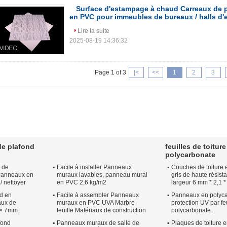
Surface d'estampage à chaud Carreaux de
en PVC pour immeubles de bureaux / halls d'
Lire la suite
2025-08-19 14:36:32
Page 1 of 3
|<
<<
1
2
3
e plafond
feuilles de toiture
polycarbonate
 de
Facile à installer Panneaux
Couches de toiture 
 Panneaux en
muraux lavables, panneau mural
gris de haute résis
/ nettoyer
en PVC 2,6 kg/m2
largeur 6 mm * 2,1 *
nd en
Facile à assembler Panneaux
Panneaux en polyca
aux de
muraux en PVC UVA Marbre
protection UV par fe
 × 7mm.
feuille Matériaux de construction
polycarbonate.
fond
Panneaux muraux de salle de
Plaques de toiture 