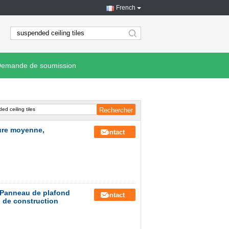
French
search
emande de soumission
nure moyenne,
Contact
e Panneau de plafond
Contact
 de construction