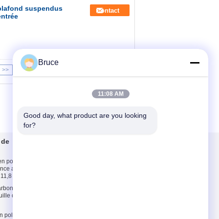
 plafond suspendus
Contact
entrée
Bruce
>>
>|
11:08 AM
Good day, what product are you looking 
for?
 de
Contactez-nous
en polycarbonate
Contactez-nous
tance aux chocs
Demandez une
 11,8 m
citation
rbonate de 6 mm,
E-Mail
uille de
Plan du site
en polycarbonate
Site mobile