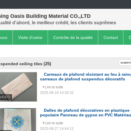
ing Oasis Building Material CO.,LTD
ualité d'abord, le meilleur crédit, les clients suprêmes
nous
Visite d'usine
Contrôle de la qualité
Contact
D
(25)
spended ceiling tiles
Carreaux de plafond résistant au feu à rai
carreaux de plafond suspendus décoratifs
Lire la suite
2025-08-19 14:36:32
Dalles de plafond décoratives en plastiqu
populaire Panneau de gypse en PVC Matériau
Lire la suite
2025-08-27 14:44:12