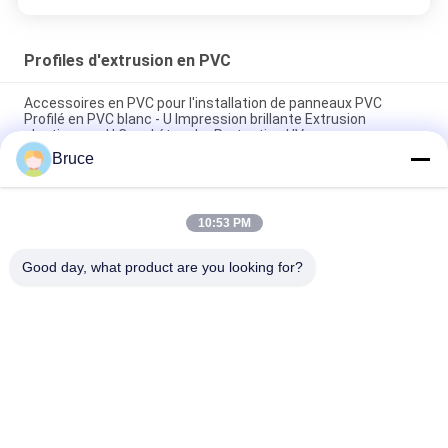
Profiles d'extrusion en PVC
Accessoires en PVC pour l'installation de panneaux PVC
Profilé en PVC blanc - U Impression brillante Extrusion
plastique en U Canal étanche Protection UV
Bruce
Profiles d'extrusion en PVC étanches avec traitement de
surface d'impression
10:53 PM
Profiles en plastique extrudés à l'extérieur / Profiles en PVC
pour les coins de plafond et de mur
Good day, what product are you looking for?
Catégories populaires
Tous
Panneaux De PVC 
Panneau Mural WPC
De Plafond
Veneurs En Bois En 
Plaques De Marbre 
PVC
UV