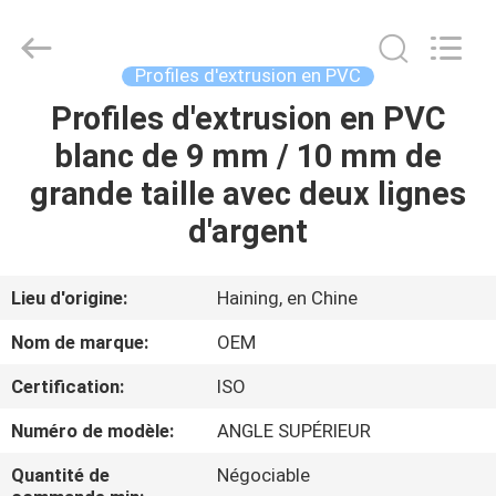
2026
Haining
Oasis
Building
Material
Profiles d'extrusion en PVC
CO.,LTD.
All
Rights
Profiles d'extrusion en PVC
MAISON
Reserved.
blanc de 9 mm / 10 mm de
DES
grande taille avec deux lignes
PRODUITS
d'argent
AU
Lieu d'origine:
Haining, en Chine
SUJET
Nom de marque:
OEM
DE
Certification:
ISO
NOUS
Numéro de modèle:
ANGLE SUPÉRIEUR
VISITE
Quantité de
Négociable