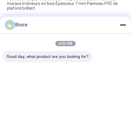
muraux intérieurs en bois Épaisseur 7 mm Panneau PVC de
plafond brillant
200 × 5,95M Panneaux de revêtement en bois en PVC pour
Bruce
l'intérieur pour le restaurant 7 mm d'épaisseur 8 pouces
panneau de plafond en PVC couleur en bois populaire
Panneaux en PVC imitation bois résistants à la corrosion,
9:52 PM
épaisseur 7,5 mm, pour revêtement de plafond/mur, panneau
de plafond en PVC jaune
Good day, what product are you looking for?
Catégories populaires
Tous
Panneaux De PVC 
Panneau Mural WPC
De Plafond
Veneurs En Bois En 
Plaques De Marbre 
PVC
UV
Panneaux De Bois 
Panneaux De PVC 
En PVC
Stratifiés