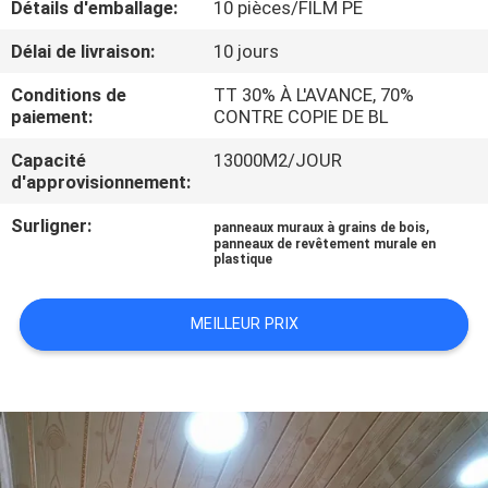
Détails d'emballage:
10 pièces/FILM PE
D'USINE
Délai de livraison:
10 jours
CONTRÔLE
Conditions de
TT 30% À L'AVANCE, 70%
paiement:
CONTRE COPIE DE BL
DE
QUALITÉ
Capacité
13000M2/JOUR
d'approvisionnement:
Surligner:
,
CONTACTEZ-
panneaux muraux à grains de bois
panneaux de revêtement murale en
plastique
NOUS
MEILLEUR PRIX
DEMANDEZ
UNE
CITATION
PLAN