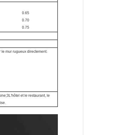
0.65
0.70
0.75
 sur le mur rugueux directement.
ine;3L'hôtel et le restaurant, le
ise.