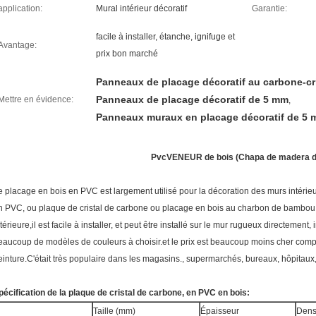
application:
Mural intérieur décoratif
Garantie:
facile à installer, étanche, ignifuge et
Avantage:
prix bon marché
Panneaux de placage décoratif au carbone-cri
Panneaux de placage décoratif de 5 mm
Mettre en évidence:
,
Panneaux muraux en placage décoratif de 5
Pvc
VENEUR de bois (Chapa de madera d
e placage en bois en PVC est largement utilisé pour la décoration des murs intéri
n PVC, ou plaque de cristal de carbone ou placage en bois au charbon de bambou.
térieure,il est facile à installer, et peut être installé sur le mur rugueux directement,
eaucoup de modèles de couleurs à choisir.et le prix est beaucoup moins cher comp
einture.C'était très populaire dans les magasins., supermarchés, bureaux, hôpitaux, 
pécification de la plaque de cristal de carbone, en PVC en bois:
Taille (mm)
Épaisseur
Dens