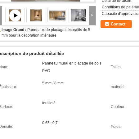
Délai de livraison:
Conditions de paieme
Capacité d'approvisi
Contact
Image Grand :
Panneaux de placage décoratifs de 5
mm pour la décoration intérieure
escription de produit détaillée
Panneau mural en placage de bois
Nom:
Taille:
PVC
5 mm / 8 mm
Épaisseur:
matériel:
feuilleté
Surface:
Couleur:
0,65 ; 0,7
Densité:
Poids: