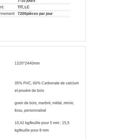
7-10 jours
nt:
T/T, LC
onnement:
7200pièces par jour
1220*2440mm
35% PVC, 60% Carbonate de calcium
et poudre de bois
grain de bois, marbré, métal, miroir,
tissu, personnalisé
10,42 kg/feuille pour 5 mm ; 15,5
kg/feuille pour 8 mm