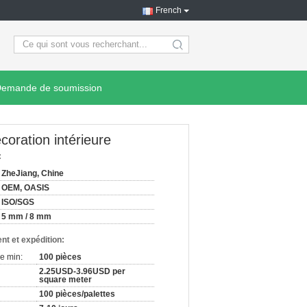
French
search
emande de soumission
oration intérieure
:
ZheJiang, Chine
OEM, OASIS
ISO/SGS
5 mm / 8 mm
nt et expédition:
e min:
100 pièces
2.25USD-3.96USD per
square meter
100 pièces/palettes