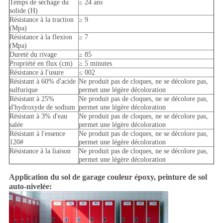
Temps de séchage du
≤ 24 ans
solide (H)
Résistance à la traction
≥ 9
(Mpa)
Résistance à la flexion
≥ 7
(Mpa)
Dureté du rivage
≥ 85
Propriété en flux (cm)
≥ 5 minutes
Résistance à l'usure
≤ 002
Résistant à 60% d'acide
Ne produit pas de cloques, ne se décolore pas,
sulfurique
permet une légère décoloration
Résistant à 25%
Ne produit pas de cloques, ne se décolore pas,
d'hydroxyde de sodium
permet une légère décoloration
Résistant à 3% d'eau
Ne produit pas de cloques, ne se décolore pas,
salée
permet une légère décoloration
Résistant à l'essence
Ne produit pas de cloques, ne se décolore pas,
120#
permet une légère décoloration
Résistance à la liaison
Ne produit pas de cloques, ne se décolore pas,
permet une légère décoloration
Application du sol de garage couleur époxy, peinture de sol
auto-nivelée: