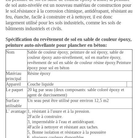
de sol auto-nivelée est un nouveau matériau de construction pour
le sol.résistance à la corrosion chimique, antidérapant, résistant au
feu, étanche, facile à construire et à nettoyer, il est donc
largement utilisé pour les sols industriels, comme les sols de
bâtiments industriels et civils.
Spécification du revêtement de sol en sable de couleur époxy,
peinture auto-nivellante pour plancher en béton:
Nom
Sable de couleur époxy, peinture de sol époxy, sable de
couleur époxy auto-nivellement, sol en marbre époxy,
revêtement de sol en sable de couleur résine époxy.Peinture
époxy pour sol en béton
Matériau
Résine époxy
principal
Appareil
Couche liquide
Le paquet
20 kg par seau (deux composants: sable coloré époxy et
agent de durcissement)
Surface
Un seau peut être utilisé pour environ 12,5 m2
utilisable
L' avantage:
1, résistant à l'usure et à la pression.
2Facile à construire.
3, imperméable à l'eau et antidérapant.
4Facile à nettoyer et résistant aux taches.
5, Bonne isolation et résistance à la poussière
6, plusieurs couleurs disponibles.