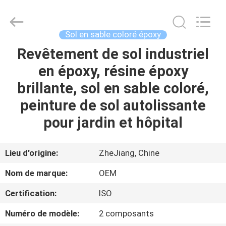
2026
Haining
Oasis
Building
Material
Sol en sable coloré époxy
CO.,LTD.
All
Rights
Revêtement de sol industriel
MAISON
Reserved.
en époxy, résine époxy
DES
brillante, sol en sable coloré,
PRODUITS
peinture de sol autolissante
pour jardin et hôpital
AU
SUJET
Lieu d'origine:
ZheJiang, Chine
DE
Nom de marque:
OEM
NOUS
Certification:
ISO
Numéro de modèle:
2 composants
VISITE