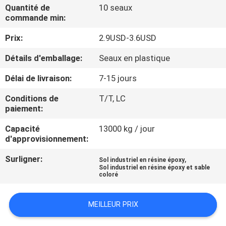
D'USINE
Quantité de
10 seaux
commande min:
Prix:
2.9USD-3.6USD
CONTRÔLE
DE
Détails d'emballage:
Seaux en plastique
QUALITÉ
Délai de livraison:
7-15 jours
Conditions de
T/T, LC
CONTACTEZ-
paiement:
NOUS
Capacité
13000 kg / jour
d'approvisionnement:
DEMANDEZ
Surligner:
,
Sol industriel en résine époxy
Sol industriel en résine époxy et sable
UNE
coloré
CITATION
MEILLEUR PRIX
PLAN