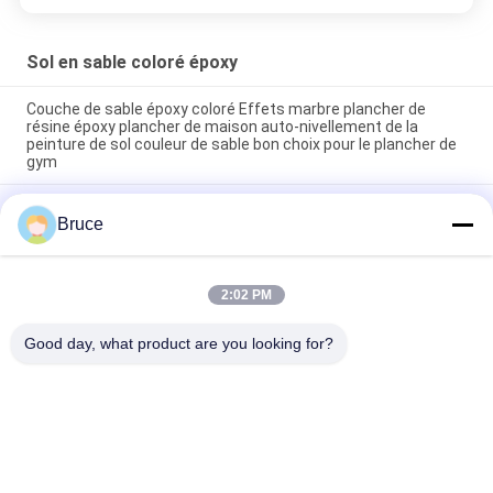
Sol en sable coloré époxy
Couche de sable époxy coloré Effets marbre plancher de
résine époxy plancher de maison auto-nivellement de la
peinture de sol couleur de sable bon choix pour le plancher de
gym
Facile à installer Peinture de sol de sable de couleur époxy
Bruce
pour l'extérieur en utilisant deux parties de peinture époxy au
quartz Plancher époxy de couleur
Effect miroir marbre revêtement de sol époxy résistant à
2:02 PM
l'usure peinture de sol durable couleur sable revêtement de
sol époxy
Good day, what product are you looking for?
Catégories populaires
Tous
Panneaux De PVC 
Panneau Mural WPC
De Plafond