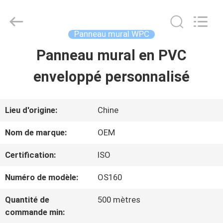
2026
Haining
Oasis
Building
Panneau mural WPC
Material
CO.,LTD.
Panneau mural en PVC
MAISON
All
Rights
Reserved.
enveloppé personnalisé
DES
PRODUITS
Lieu d'origine:
Chine
Nom de marque:
OEM
AU
Certification:
ISO
SUJET
Numéro de modèle:
OS160
DE
Quantité de
500 mètres
NOUS
commande min: