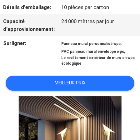
Détails d'emballage:
10 pièces par carton
VISITE
Capacité
24 000 mètres par jour
D'USINE
d'approvisionnement:
Surligner:
,
Panneau mural personnalisé wpc
CONTRÔLE
,
PVC panneau mural enveloppé wpc
Le revêtement extérieur de murs en wpc
DE
écologique
QUALITÉ
MEILLEUR PRIX
CONTACTEZ-
NOUS
DEMANDEZ