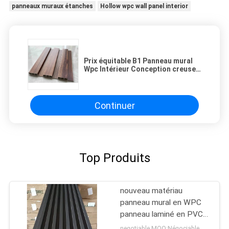
panneaux muraux étanches
Hollow wpc wall panel interior
Prix équitable B1 Panneau mural
Wpc Intérieur Conception creuse
personnalisée 3D Pour les murs
intérieurs
Continuer
Top Produits
nouveau matériau
panneau mural en WPC
panneau laminé en PVC
pour l'intérieur panneau
negotiable MOQ:Négociable