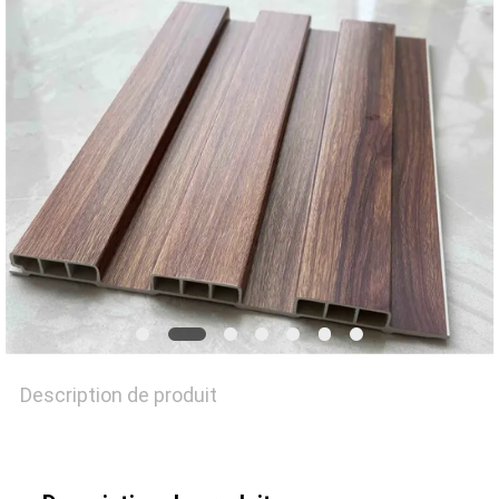
UNE
CITATION
PLAN
DU
SITE
PRIVACY
POLICY
Description de produit