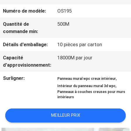
Numéro de modèle:
OS195
VISITE
Quantité de
500M
D'USINE
commande min:
Détails d'emballage:
10 pièces par carton
CONTRÔLE
Capacité
18000M par jour
DE
d'approvisionnement:
QUALITÉ
Surligner:
,
Panneau mural wpc creux intérieur
,
Intérieur du panneau mural 3d wpc
Panneaux à couches creuses pour murs
CONTACTEZ-
intérieurs
NOUS
MEILLEUR PRIX
DEMANDEZ