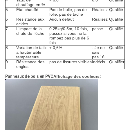
4
Taux de
< 6.0
0.6
Qualifié
chauffage en %
5
État chauffé
Pas de bulle, pas de
Réalisez
Qualifié
folie, pas de tache
6
Résistance aux
Aucun défaut
Réalisez
Qualifié
acides
7
L'impact de la
0.25kg/0.5m, 10 fois,
passe
Qualifié
chute de flèche
passez si vous ne la
rompez pas plus de 6
fois
8
Variation de taille
± 0,6%
- Je ne
Qualifié
à haute/faible
sais
température
pas.16
9
Résistance des
pas de fissures visibles
Indécis
Qualifier
ongles
Panneaux de bois en PVC
Affichage des couleurs: