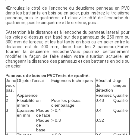
4Enroulez le côté de l'encoche du deuxième panneau en PVC
dans les battants en bois ou en acier, puis insérez le troisième
panneau, puis le quatrième, et clouez le côté de l'encoche du
quatrième, puis le cinquième et le sixième, puis...
5Attention à la distance et à l'encoche du panneau latéral: pour
les voies ci-dessus est basé sur des panneaux de 250 mm ou
300 mm de largeur, et les battants en bois ou en acier entre la
distance est de 400 mm, donc tous les 2 panneaux,Faites
tourner la deuxième encoche.Vous pourriez certainement
modifier la façon de faire selon votre situation actuelle, en
changeant la distance des panneaux et des battants en bois ou
en acier.
Panneaux de bois en PVC
Tests de qualité:
Je ne
Objets d'essai
Exigences techniques
Résultat
Juge
veux
de
unique
pas.
détection
1
Apparence
Réalisez
Qualifié
2
Flexibilité en
Pour les pièces
0.48
Qualifié
mm/m
d'emballage
3
Épaisseur
Plaque
> 0,4
0.4
Qualifié
en mm
de face
Plaque
> 0,3
0.32
de
base