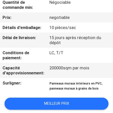
Quantité de
Négociable
D'USINE
commande min:
Prix:
negotiable
CONTRÔLE
Détails d'emballage:
10 pièces/sac
DE
QUALITÉ
Délai de livraison:
15 jours après réception du
dépôt
CONTACTEZ-
Conditions de
LC, T/T
paiement:
NOUS
Capacité
200000sqm par mois
d'approvisionnement:
DEMANDEZ
Surligner:
,
Panneaux muraux intérieurs en PVC
UNE
panneaux muraux à grains de bois
CITATION
MEILLEUR PRIX
PLAN