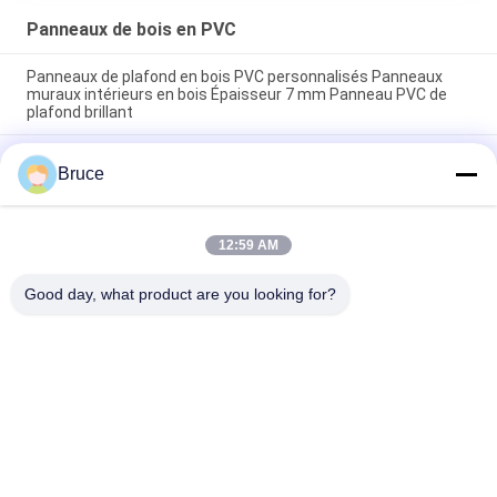
Panneaux de bois en PVC
Panneaux de plafond en bois PVC personnalisés Panneaux
muraux intérieurs en bois Épaisseur 7 mm Panneau PVC de
plafond brillant
200 × 5,95M Panneaux de revêtement en bois en PVC pour
Bruce
l'intérieur pour le restaurant 7 mm d'épaisseur 8 pouces
panneau de plafond en PVC couleur en bois populaire
Panneaux en PVC plats en bois de 2,5 kg, haute brillance, pour
12:59 AM
plafond d'appartement, panneaux en PVC en bois brillants
pour l'Amérique latine
Good day, what product are you looking for?
Catégories populaires
Tous
Panneaux De PVC 
Panneau Mural WPC
De Plafond
Veneurs En Bois En 
Plaques De Marbre 
PVC
UV