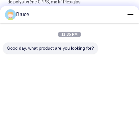
de polystyrène GPPS, motif Plexiglas
Bruce
2 mm de texture feuilles de polystyrène pour porte de douche
divers motifs feuilles PS claires pour cloisons
Impression florale Planches décoratives en polystyrène
11:35 PM
Feuilles de plastique PS Laminas en plusieurs couleurs pour la
décoration de portes
Good day, what product are you looking for?
Catégories populaires
Tous
Panneaux De PVC 
Panneau Mural WPC
De Plafond
Veneurs En Bois En 
Plaques De Marbre 
PVC
UV
Panneaux De Bois 
Panneaux De PVC 
En PVC
Stratifiés
Panneaux De PVC 
Panneaux De 