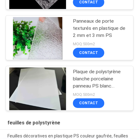
CONTACT
Panneaux de porte
texturés en plastique de
2 mm et 3 mm PS
MOQ:500m2
CONTACT
Plaque de polystyrène
blanche porcelaine
panneau PS blanc
imprimerie UV plaques
MOQ:500m2
plastiques PS
CONTACT
feuilles de polystyrène
Feuilles décoratives en plastique PS couleur gaufrée, feuilles