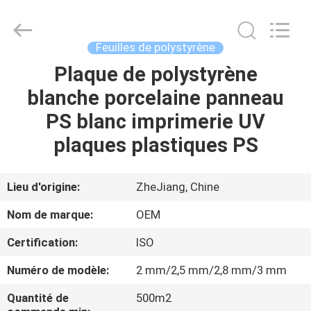
2026
Haining
Oasis
Building
Material
Feuilles de polystyrène
CO.,LTD.
All
Rights
Plaque de polystyrène
MAISON
Reserved.
blanche porcelaine panneau
DES
PS blanc imprimerie UV
PRODUITS
plaques plastiques PS
AU
Lieu d'origine:
ZheJiang, Chine
SUJET
Nom de marque:
OEM
DE
Certification:
ISO
NOUS
Numéro de modèle:
2 mm/2,5 mm/2,8 mm/3 mm
VISITE
Quantité de
500m2