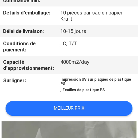
commande min:
D'USINE
Détails d'emballage:
10 pièces par sac en papier
Kraft
CONTRÔLE
Délai de livraison:
10-15 jours
DE
Conditions de
LC, T/T
QUALITÉ
paiement:
Capacité
4000m2/day
CONTACTEZ-
d'approvisionnement:
NOUS
Surligner:
Impression UV sur plaques de plastique
PS
,
Feuilles de plastique PS
DEMANDEZ
UNE
MEILLEUR PRIX
CITATION
PLAN