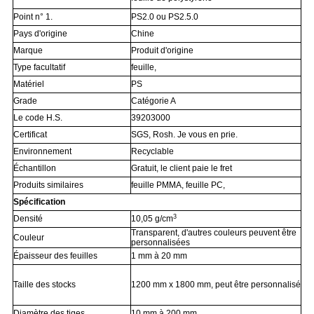
Point n° 1.
PS2.0 ou PS2.5.0
Pays d'origine
Chine
Marque
Produit d'origine
Type facultatif
feuille,
Matériel
PS
Grade
Catégorie A
Le code H.S.
39203000
Certificat
SGS, Rosh. Je vous en prie.
Environnement
Recyclable
Échantillon
Gratuit, le client paie le fret
Produits similaires
feuille PMMA, feuille PC,
Spécification
3
Densité
10,05 g/cm
Transparent, d'autres couleurs peuvent être
Couleur
personnalisées
Épaisseur des feuilles
1 mm à 20 mm
Taille des stocks
1200 mm x 1800 mm, peut être personnalisé
Diamètre des tiges
10 mm à 200 mm