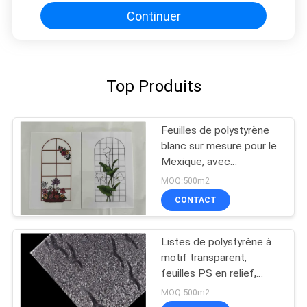
Continuer
Top Produits
Feuilles de polystyrène
blanc sur mesure pour le
Mexique, avec
impression Decorada
MOQ:500m2
Lámina De Poliestireno
CONTACT
Color, utilisées dans
l'emballage et l'isolation
Listes de polystyrène à
motif transparent,
feuilles PS en relief,
feuilles GPPS
MOQ:500m2
prismatiques