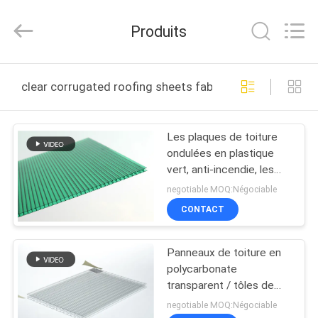
2026
Haining
Oasis
Produits
Building
Material
CO.,LTD.
All
Rights
MAISON
Reserved.
clear corrugated roofing sheets fabrication en ligne
DES
Les plaques de toiture
PRODUITS
ondulées en plastique
vert, anti-incendie, les
AU
panneaux muraux en
negotiable MOQ:Négociable
polycarbonate
SUJET
CONTACT
DE
Panneaux de toiture en
NOUS
polycarbonate
transparent / tôles de
toiture en plastique
VISITE
negotiable MOQ:Négociable