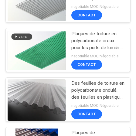
negotiable MOQ:Négociable
DU
CONTACT
SITE
Plaques de toiture en
PRIVACY
polycarbonate creux
POLICY
pour les puits de lumière,
serre agricole
negotiable MOQ:Négociable
CONTACT
Des feuilles de toiture en
polycarbonate ondulé,
des feuilles en plastique
ondulé transparent 4x8
negotiable MOQ:Négociable
CONTACT
Plaques de