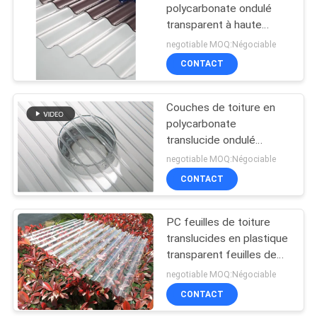
polycarbonate ondulé
transparent à haute
transmission lumineuse
negotiable MOQ:Négociable
pour serre
CONTACT
Couches de toiture en
polycarbonate
translucide ondulé
environnementale 2100 ×
negotiable MOQ:Négociable
11800 × 8 mm
CONTACT
PC feuilles de toiture
translucides en plastique
transparent feuilles de
polycarbonate ondulé 0,8
negotiable MOQ:Négociable
mm-3,0 mm Résistance
CONTACT
aux intempéries