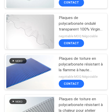
ondulé
CONTACT
D'USINE
Plaques de
CONTRÔLE
polycarbonate ondulé
DE
transparent 100% Virgin
Bayer / matériel
QUALITÉ
negotiable MOQ:Négociable
génétiquement modifié
CONTACT
CONTACTEZ-
Plaques de toiture en
NOUS
polycarbonate résistant à
la flamme à haute
transmission lumineuse
DEMANDEZ
negotiable MOQ:Négociable
CONTACT
UNE
CITATION
Plaques de toiture en
polycarbonate résistant à
PLAN
la chaleur pour atelier