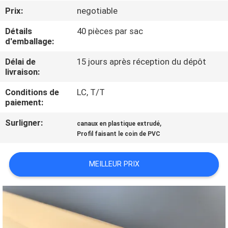
D'USINE
Prix:
negotiable
Détails
40 pièces par sac
CONTRÔLE
d'emballage:
DE
Délai de
15 jours après réception du dépôt
livraison:
QUALITÉ
Conditions de
LC, T/T
paiement:
CONTACTEZ-
Surligner:
,
NOUS
canaux en plastique extrudé
Profil faisant le coin de PVC
DEMANDEZ
MEILLEUR PRIX
UNE
CITATION
PLAN