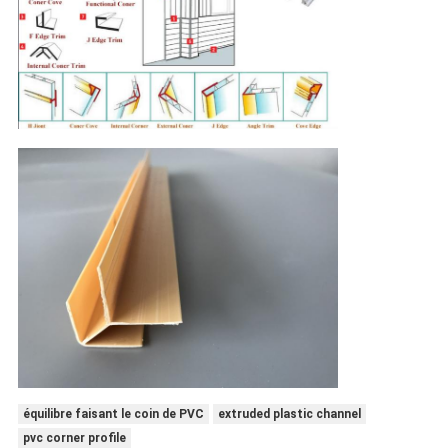
équilibre faisant le coin de PVC
extruded plastic channel
pvc corner profile