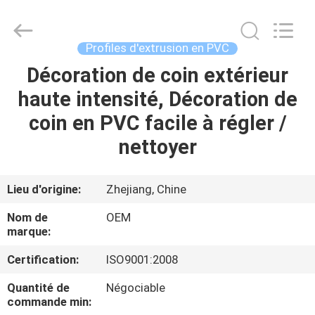
2026
Haining
Oasis
Building
Material
Profiles d'extrusion en PVC
CO.,LTD.
All
Rights
Décoration de coin extérieur
MAISON
Reserved.
haute intensité, Décoration de
DES
coin en PVC facile à régler /
PRODUITS
nettoyer
AU
Lieu d'origine:
Zhejiang, Chine
SUJET
Nom de
OEM
DE
marque:
NOUS
Certification:
ISO9001:2008
Quantité de
Négociable
VISITE
commande min: