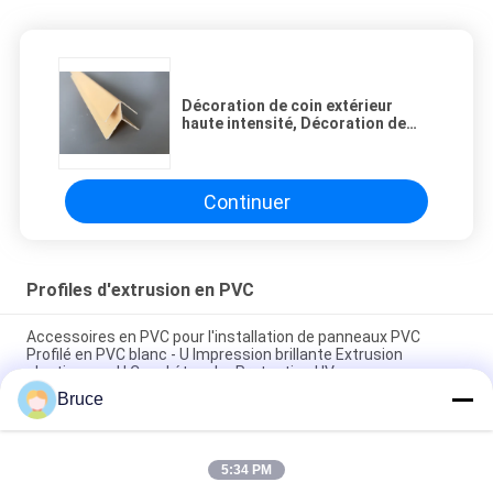
Décoration de coin extérieur
haute intensité, Décoration de
coin en PVC facile à régler /
nettoyer
Continuer
Profiles d'extrusion en PVC
Accessoires en PVC pour l'installation de panneaux PVC
Profilé en PVC blanc - U Impression brillante Extrusion
plastique en U Canal étanche Protection UV
Bruce
Profiles d'extrusion en PVC étanches avec traitement de
surface d'impression
5:34 PM
Profiles en plastique extrudés à l'extérieur / Profiles en PVC