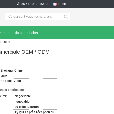
86-573-8729-5310
French
search
emande de soumission
eptable
commerciale OEM / ODM
:
Zhejiang, Chine
OEM
ISO9001:2008
nt et expédition:
e min:
Négociable
negotiable
20 pièces/carton
15 jours après réception du