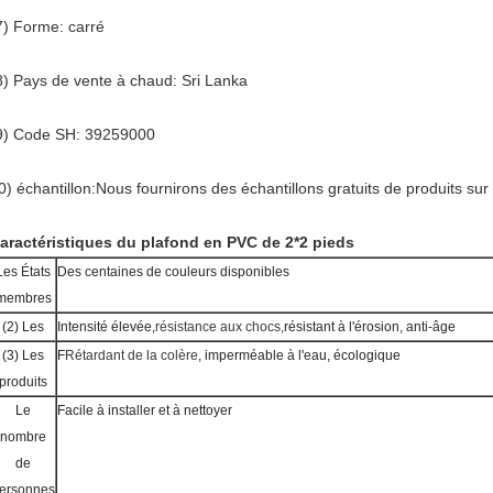
7) Forme: carré
8) Pays de vente à chaud: Sri Lanka
9) Code SH: 39259000
0) échantillon:
Nous fournirons des échantillons gratuits de produits su
aractéristiques du plafond en PVC de 2*2 pieds
Les États
Des centaines de couleurs disponibles
membres
(2) Les
Intensité élevée,
résistance aux chocs,
résistant à l'érosion, anti-âge
(3) Les
F
Rétardant de la colère
, imperméable à l'eau, écologique
produits
Le
Facile à installer et à nettoyer
nombre
de
ersonnes