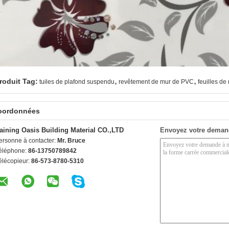
,
,
roduit Tag:
tuiles de plafond suspendu
revêtement de mur de PVC
feuilles d
oordonnées
aining Oasis Building Material CO.,LTD
Envoyez votre deman
ersonne à contacter:
Mr. Bruce
éléphone:
86-13750789842
élécopieur:
86-573-8780-5310