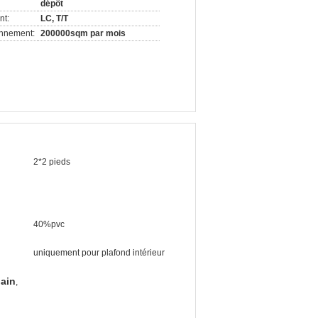
dépôt
nt:
LC, T/T
onnement:
200000sqm par mois
2*2 pieds
40%pvc
uniquement pour plafond intérieur
bain
,