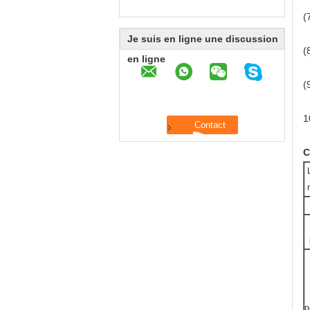
(
Je suis en ligne une discussion
(
en ligne
(
1
C
p