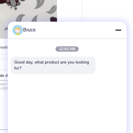
Bruce
e revêtement de PVC
12:02 AM
Good day, what product are you looking 
for?
de directement à nous