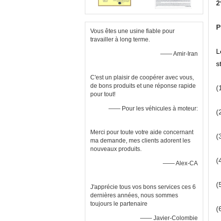
2
P
Vous êtes une usine fiable pour
travailler à long terme.
L
—— Amir-Iran
s
C'est un plaisir de coopérer avec vous,
de bons produits et une réponse rapide
(
pour tout!
—— Pour les véhicules à moteur:
(
Merci pour toute votre aide concernant
(
ma demande, mes clients adorent les
nouveaux produits.
(
—— Alex-CA
(
J'apprécie tous vos bons services ces 6
dernières années, nous sommes
toujours le partenaire
(
—— Javier-Colombie