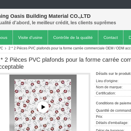
ing Oasis Building Material CO.,LTD
ualité d'abord, le meilleur crédit, les clients suprêmes
nous
Visite d'usine
Contrôle de la qualité
Contact
D
VC
2 * 2 Pièces PVC plafonds pour la forme carrée commerciale OEM / ODM acc
 * 2 Pièces PVC plafonds pour la forme carrée 
cceptable
Détails sur le produit
Lieu d'origine:
Nom de marque:
Certification:
Conditions de paieme
Quantité de command
Prix:
Détails d'emballage:
Délai de livraison: